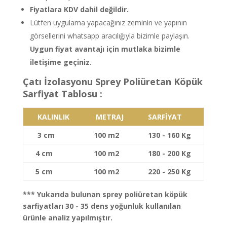
Fiyatlara KDV dahil değildir.
Lütfen uygulama yapacağınız zeminin ve yapının
görsellerini whatsapp aracılığıyla bizimle paylaşın.
Uygun fiyat avantajı için mutlaka bizimle
iletişime geçiniz.
Çatı İzolasyonu Sprey Poliüretan Köpük
Sarfiyat Tablosu :
KALINLIK
METRAJ
SARFİYAT
3 cm
100 m2
130 - 160 Kg
4 cm
100 m2
180 - 200 Kg
5 cm
100 m2
220 - 250 Kg
*** Yukarıda bulunan sprey poliüretan köpük
sarfiyatları 30 - 35 dens yoğunluk kullanılan
ürünle analiz yapılmıştır.