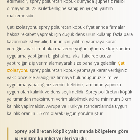
edilmelidir, sprey poliüretan köpük dünyada şüphesiz rakibi
olmayan 00.22 ısı iletkenliğine sahip en iyi çatı yalıtım
malzemesidir.
Çatı izolasyonu sprey poliüretan köpük fiyatlarında firmalar
haksız rekabet yapmak için düşük dens ürün kullanıp fazla para
kazanmak isteyebilir, bunun için yalıtım yapmaya karar
verdiğiniz vakit mutlaka malzeme yoğunluğunu ve kaç santim
uygulama yaptığının bilgisi alınız, aksi takdirde ucuza
yaptırdığınız iş verim alamayarak size pahalıya gelebilir.
Çatı
izolasyonu
sprey poliüretan köpük yapmaya karar verdiğiniz
vakit öncelikle aradığınız firmaya bulunduğunuz iklimi ve
uygulama yapacağınız zemini belirtiniz, ardından yapınıza
uygun olan kalınlık ve dens seçilmelidir. Sprey poliüretan köpük
yalıtımından maksimum verim alabilmek adına minimum 3 cm
kalınlık yapılmalıdır, Avrupa ve Türkiye standartlarında uygun
kalınlık oranı 3 - 5 cm olarak uygun görülmüştür.
Sprey poliüretan köpük yalıtımında bölgelere göre
ısı yalıtım kalınlığı verileri vardır;